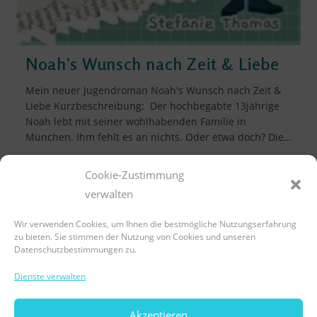
Noah’s Wunsch nach Zeit & Liebe
Mein neuer Jugendroman Noah's Wunsch nach Zeit &
Liebe Kurzbeschreibung: Der hochbegabte 13jährige
Noah lebt mit seiner wohlhabenden Familie in
München. Ihm fehlt es an nichts. Oder etwa doch? Die…
Noah’s
Weiterlesen
Cookie-Zustimmung
Wunsch
Nach
verwalten
Zeit
&
Wir verwenden Cookies, um Ihnen die bestmögliche Nutzungserfahrung
Liebe
zu bieten. Sie stimmen der Nutzung von Cookies und unseren
Datenschutzbestimmungen zu.
LinkedIn
Instagram
E-Mail
Dienste verwalten
Akzeptieren