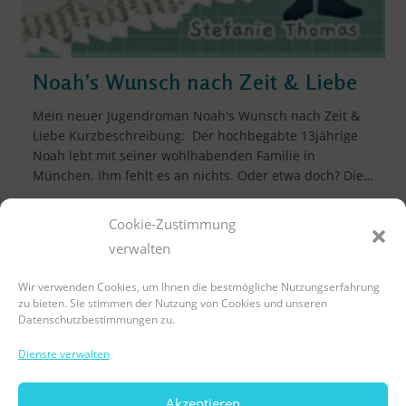
Noah’s Wunsch nach Zeit & Liebe
Mein neuer Jugendroman Noah's Wunsch nach Zeit &
Liebe Kurzbeschreibung: Der hochbegabte 13jährige
Noah lebt mit seiner wohlhabenden Familie in
München. Ihm fehlt es an nichts. Oder etwa doch? Die…
Noah’s
Weiterlesen
Cookie-Zustimmung
Wunsch
Nach
verwalten
Zeit
&
Wir verwenden Cookies, um Ihnen die bestmögliche Nutzungserfahrung
Liebe
zu bieten. Sie stimmen der Nutzung von Cookies und unseren
Datenschutzbestimmungen zu.
LinkedIn
Instagram
E-Mail
Dienste verwalten
Akzeptieren